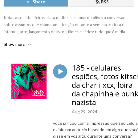
Share
RSS
todas as quintas-feiras, clara matheus e leonardo oliveira conversam 
sobre assuntos que chamaram atenção durante a semana. cultura da 
internet, arte, lançamento de livros, filmes e séries: tudo que é mídia 
pode se tornar assunto. sempre compromissados com a informação de 
Show more >>
qualidade, mas sem perder o bom humor.
185 - celulares
espiões, fotos kitsc
da charli xcx, loira
da chapinha e pun
nazista
Aug 29, 2024
você já ficou com a impressão que seu celula
exibiu um anúncio baseado em algo que voc
disse em voz alta, durante uma conversa?