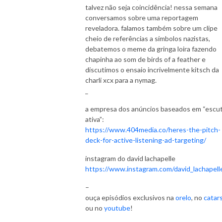
talvez não seja coincidência! nessa semana
conversamos sobre uma reportagem
reveladora. falamos também sobre um clipe
cheio de referências a símbolos nazistas,
debatemos o meme da gringa loira fazendo
chapinha ao som de birds of a feather e
discutimos o ensaio incrivelmente kitsch da
charli xcx para a nymag.
_
a empresa dos anúncios baseados em “escu
ativa”:
https://www.404media.co/heres-the-pitch-
deck-for-active-listening-ad-targeting/
instagram do david lachapelle
https://www.instagram.com/david_lachapell
–
ouça episódios exclusivos na
orelo
, no
catar
ou no
youtube
!