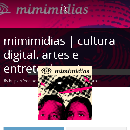
mimimidias | cultura
digital, artes e
entretenimento
https://feed.podbean.com/mimimidias/feed.xml