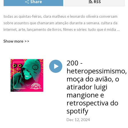
Share
RSS
todas as quintas-feiras, clara matheus e leonardo oliveira conversam 
sobre assuntos que chamaram atenção durante a semana. cultura da 
internet, arte, lançamento de livros, filmes e séries: tudo que é mídia 
pode se tornar assunto. sempre compromissados com a informação de 
Show more >>
qualidade, mas sem perder o bom humor.
200 -
heteropessimismo,
moça do avião, o
atirador luigi
mangione e
retrospectiva do
spotify
Dec 12, 2024