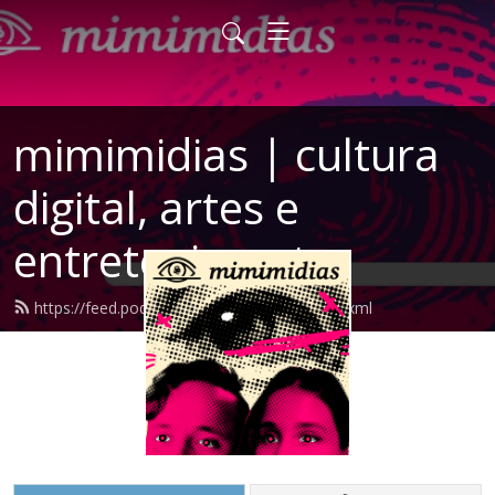
mimimidias | cultura
digital, artes e
entretenimento
https://feed.podbean.com/mimimidias/feed.xml