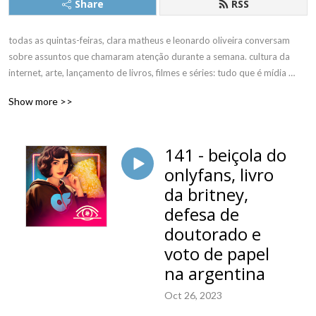
Share
RSS
todas as quintas-feiras, clara matheus e leonardo oliveira conversam 
sobre assuntos que chamaram atenção durante a semana. cultura da 
internet, arte, lançamento de livros, filmes e séries: tudo que é mídia 
pode se tornar assunto. sempre compromissados com a informação de 
Show more >>
qualidade, mas sem perder o bom humor.
141 - beiçola do
onlyfans, livro
da britney,
defesa de
doutorado e
voto de papel
na argentina
Oct 26, 2023