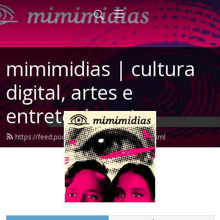
mimimidias | cultura
digital, artes e
entretenimento
https://feed.podbean.com/mimimidias/feed.xml