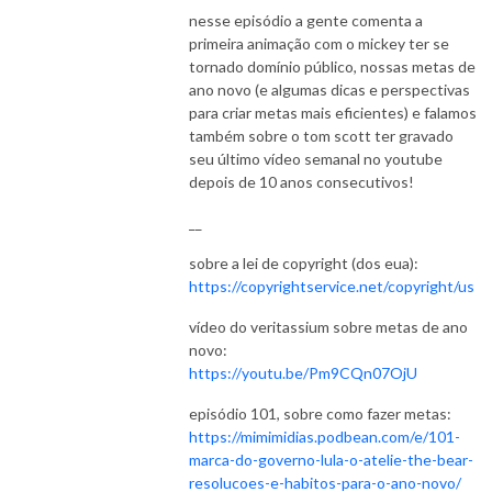
nesse episódio a gente comenta a
primeira animação com o mickey ter se
tornado domínio público, nossas metas de
ano novo (e algumas dicas e perspectivas
para criar metas mais eficientes) e falamos
também sobre o tom scott ter gravado
seu último vídeo semanal no youtube
depois de 10 anos consecutivos!
__
sobre a lei de copyright (dos eua):
https://copyrightservice.net/copyright/us
vídeo do veritassium sobre metas de ano
novo:
https://youtu.be/Pm9CQn07OjU
episódio 101, sobre como fazer metas:
https://mimimidias.podbean.com/e/101-
marca-do-governo-lula-o-atelie-the-bear-
resolucoes-e-habitos-para-o-ano-novo/