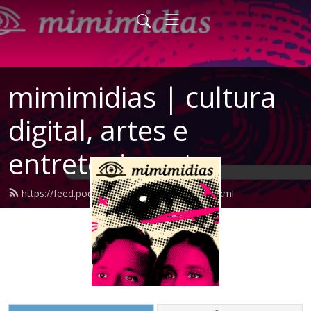
mimimidias | cultura
digital, artes e
entretenimento
https://feed.podbean.com/mimimidias/feed.xml