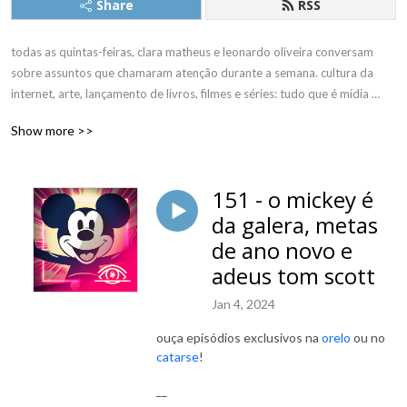
Share
RSS
todas as quintas-feiras, clara matheus e leonardo oliveira conversam 
sobre assuntos que chamaram atenção durante a semana. cultura da 
internet, arte, lançamento de livros, filmes e séries: tudo que é mídia 
pode se tornar assunto. sempre compromissados com a informação de 
Show more >>
qualidade, mas sem perder o bom humor.
151 - o mickey é
da galera, metas
de ano novo e
adeus tom scott
Jan 4, 2024
ouça episódios exclusivos na
orelo
ou no
catarse
!
__