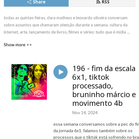
Share
RSS
todas as quintas-feiras, clara matheus e leonardo oliveira conversam 
sobre assuntos que chamaram atenção durante a semana. cultura da 
internet, arte, lançamento de livros, filmes e séries: tudo que é mídia 
pode se tornar assunto. sempre compromissados com a informação de 
Show more >>
qualidade, mas sem perder o bom humor.
196 - fim da escala
6x1, tiktok
processado,
bruninho márcio e
movimento 4b
Nov 14, 2024
essa semana conversamos sobre a pec do fi
da jornada 6x1. falamos também sobre os
processos que o tiktok está sofrendo no bra