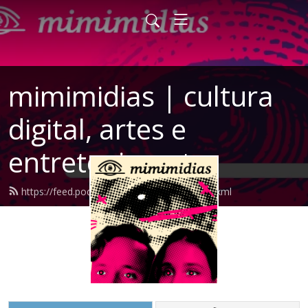
mimimidias | cultura
digital, artes e
entretenimento
https://feed.podbean.com/mimimidias/feed.xml